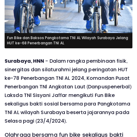
Fun Bike dan Baksos Pangkotama TNl AL Wilayah Surabaya Jelang
HUT ke-68 Penerbangan TNl AL
Surabaya, HNN
- Dalam rangka pembinaan fisik,
sinergitas dan silaturahmi jelang peringatan HUT
ke-78 Penerbangan TNl AL 2024, Komandan Pusat
Penerbangan TNl Angkatan Laut (Danpuspenerbal)
Laksda TNl Sisyani Jaffar mengikuti Fun Bike
sekaligus bakti sosial bersama para Pangkotama
TNl AL wilayah Surabaya beserta jajarannya pada
Selasa pagi (23/4/2024).
Olahraga bersama fun bike sekaligus bakti