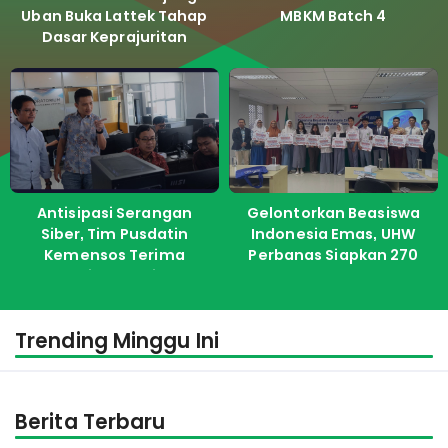
Uban Buka Lattek Tahap
MBKM Batch 4
Dasar Keprajuritan
Antisipasi Serangan
Gelontorkan Beasiswa
Siber, Tim Pusdatin
Indonesia Emas, UHW
Kemensos Terima
Perbanas Siapkan 270
Pelatihan dari ITS
Kuota Untuk Calon
Mahasiswa Baru
Trending Minggu Ini
Berita Terbaru