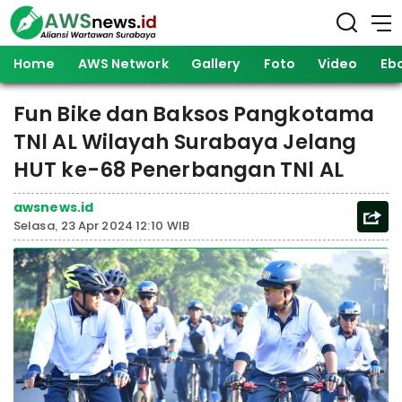
Home
AWS Network
Gallery
Foto
Video
Eb
Fun Bike dan Baksos Pangkotama
TNl AL Wilayah Surabaya Jelang
HUT ke-68 Penerbangan TNl AL
awsnews.id
Selasa, 23 Apr 2024 12:10 WIB