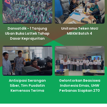
Dansatdik - 1 Tanjung
Unitomo Teken MoU
Uban Buka Lattek Tahap
MBKM Batch 4
Dasar Keprajuritan
Antisipasi Serangan
Gelontorkan Beasiswa
Siber, Tim Pusdatin
Indonesia Emas, UHW
Kemensos Terima
Perbanas Siapkan 270
Pelatihan dari ITS
Kuota Untuk Calon
Mahasiswa Baru