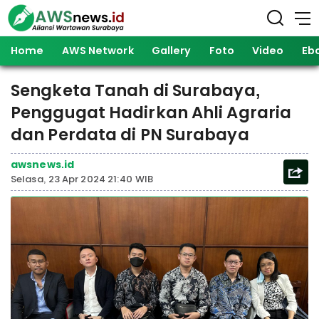
Home
AWS Network
Gallery
Foto
Video
Eb
Sengketa Tanah di Surabaya,
Penggugat Hadirkan Ahli Agraria
dan Perdata di PN Surabaya
awsnews.id
Selasa, 23 Apr 2024 21:40 WIB