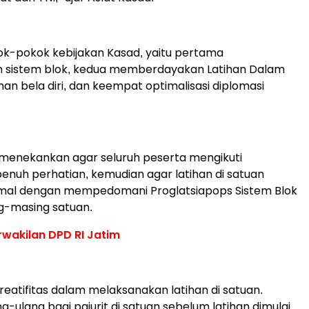
ok-pokok kebijakan Kasad, yaitu pertama
an sistem blok, kedua memberdayakan Latihan Dalam
han bela diri, dan keempat optimalisasi diplomasi
 menekankan agar seluruh peserta mengikuti
nuh perhatian, kemudian agar latihan di satuan
imal dengan mempedomani Proglatsiapops Sistem Blok
g-masing satuan.
wakilan DPD RI Jatim
reatifitas dalam melaksanakan latihan di satuan.
g-ulang bagi pajurit di satuan sebelum latihan dimulai