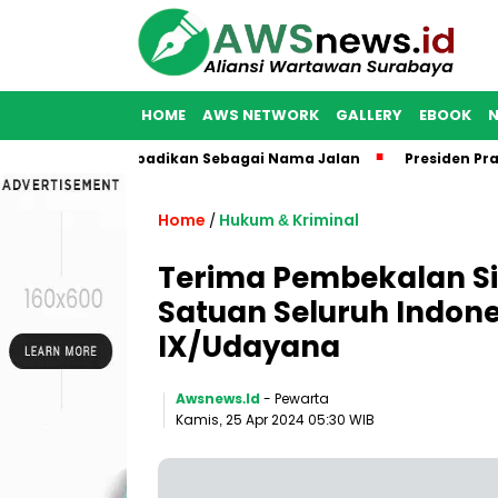
HOME
AWS NETWORK
GALLERY
EBOOK
urabaya Diabadikan Sebagai Nama Jalan
Presiden Prabowo 
Home
Hukum & Kriminal
/
Terima Pembekalan Si
Satuan Seluruh Indon
IX/Udayana
Awsnews.id
- Pewarta
Kamis, 25 Apr 2024 05:30 WIB