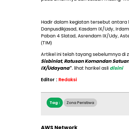
Hadir dalam kegiatan tersebut antara 
Danpusdikjasad, Kasdam IX/Udy, Irdam
Paban 4 Slatad, Asrendam IX/Udy, As
(TIM)
Artikel ini telah tayang sebelumnya di
Sisbinlat, Ratusan Komandan Satua
IX/Udayana"
. lihat harikel asli
disini
Editor :
Redaksi
Tag :
Zona Peristiwa
AWS Network