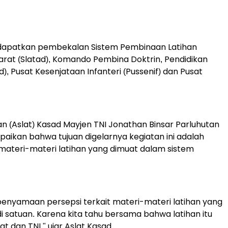
apatkan pembekalan Sistem Pembinaan Latihan
 Darat (Slatad), Komando Pembina Doktrin, Pendidikan
), Pusat Kesenjataan Infanteri (Pussenif) dan Pusat
n (Aslat) Kasad Mayjen TNI Jonathan Binsar Parluhutan
ikan bahwa tujuan digelarnya kegiatan ini adalah
ateri-materi latihan yang dimuat dalam sistem
 penyamaan persepsi terkait materi-materi latihan yang
 satuan. Karena kita tahu bersama bahwa latihan itu
t dan TNI," ujar Aslat Kasad.