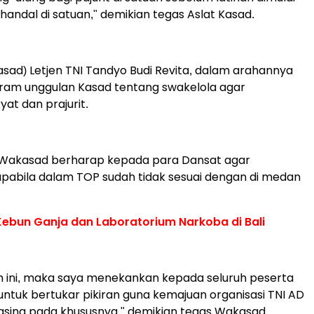
handal di satuan," demikian tegas Aslat Kasad.
asad) Letjen TNI Tandyo Budi Revita, dalam arahannya
m unggulan Kasad tentang swakelola agar
at dan prajurit.
 Wakasad berharap kepada para Dansat agar
abila dalam TOP sudah tidak sesuai dengan di medan
Kebun Ganja dan Laboratorium Narkoba di Bali
n ini, maka saya menekankan kepada seluruh peserta
untuk bertukar pikiran guna kemajuan organisasi TNI AD
ing pada khususnya," demikian tegas Wakasad.