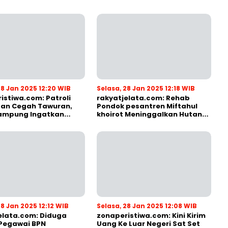
28 Jan 2025 12:20 WIB
Selasa, 28 Jan 2025 12:18 WIB
istiwa.com: Patroli
rakyatjelata.com: Rehab
an Cegah Tawuran,
Pondok pesantren Miftahul
Lampung Ingatkan
khoirot Meninggalkan Hutang
rang Tua
Ke Material, Mantan Kadis
PUPR Harus Bertanggung
Jawab
28 Jan 2025 12:12 WIB
Selasa, 28 Jan 2025 12:08 WIB
elata.com: Diduga
zonaperistiwa.com: Kini Kirim
Pegawai BPN
Uang Ke Luar Negeri Sat Set