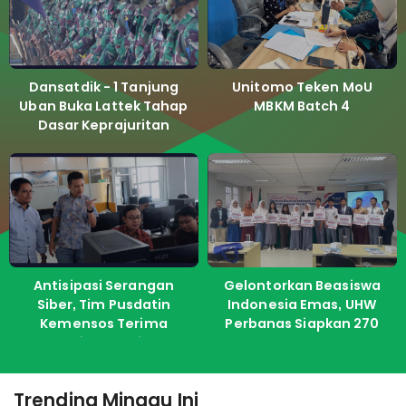
Dansatdik - 1 Tanjung
Unitomo Teken MoU
Uban Buka Lattek Tahap
MBKM Batch 4
Dasar Keprajuritan
Antisipasi Serangan
Gelontorkan Beasiswa
Siber, Tim Pusdatin
Indonesia Emas, UHW
Kemensos Terima
Perbanas Siapkan 270
Pelatihan dari ITS
Kuota Untuk Calon
Mahasiswa Baru
Trending Minggu Ini