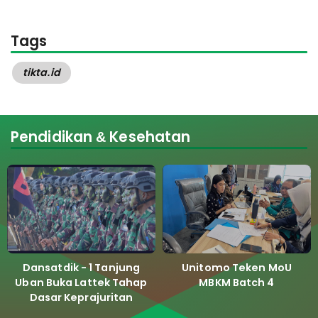
Tags
tikta.id
Pendidikan & Kesehatan
Dansatdik - 1 Tanjung
Unitomo Teken MoU
Uban Buka Lattek Tahap
MBKM Batch 4
Dasar Keprajuritan