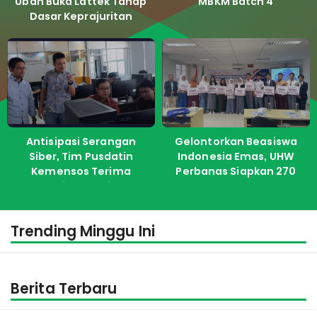
Uban Buka Lattek Tahap
MBKM Batch 4
Dasar Keprajuritan
Antisipasi Serangan
Gelontorkan Beasiswa
Siber, Tim Pusdatin
Indonesia Emas, UHW
Kemensos Terima
Perbanas Siapkan 270
Pelatihan dari ITS
Kuota Untuk Calon
Mahasiswa Baru
Trending Minggu Ini
Berita Terbaru