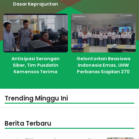
Dasar Keprajuritan
Antisipasi Serangan
Gelontorkan Beasiswa
Siber, Tim Pusdatin
Indonesia Emas, UHW
Kemensos Terima
Perbanas Siapkan 270
Pelatihan dari ITS
Kuota Untuk Calon
Mahasiswa Baru
Trending Minggu Ini
Berita Terbaru