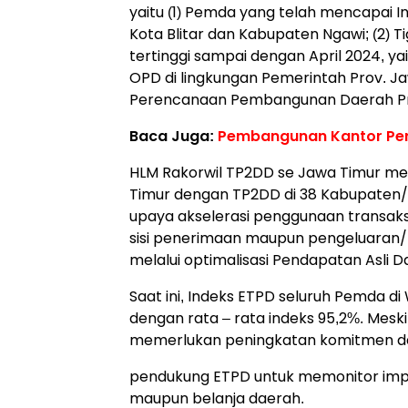
yaitu (1) Pemda yang telah mencapai I
Kota Blitar dan Kabupaten Ngawi; (2) T
tertinggi sampai dengan April 2024, ya
OPD di lingkungan Pemerintah Prov. Jaw
Perencanaan Pembangunan Daerah Pro
Baca Juga:
Pembangunan Kantor Per
HLM Rakorwil TP2DD se Jawa Timur me
Timur dengan TP2DD di 38 Kabupaten/Ko
upaya akselerasi penggunaan transaks
sisi penerimaan maupun pengeluaran
melalui optimalisasi Pendapatan Asli D
Saat ini, Indeks ETPD seluruh Pemda di
dengan rata – rata indeks 95,2%. Mesk
memerlukan peningkatan komitmen da
pendukung ETPD untuk memonitor implem
maupun belanja daerah.