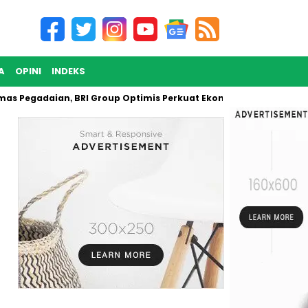
A
OPINI
INDEKS
adaian, BRI Group Optimis Perkuat Ekonomi Nasional
Tunta