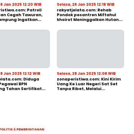
28 Jan 2025 12:20 WIB
Selasa, 28 Jan 2025 12:18 WIB
istiwa.com: Patroli
rakyatjelata.com: Rehab
an Cegah Tawuran,
Pondok pesantren Miftahul
Lampung Ingatkan
khoirot Meninggalkan Hutang
rang Tua
Ke Material, Mantan Kadis
PUPR Harus Bertanggung
Jawab
28 Jan 2025 12:12 WIB
Selasa, 28 Jan 2025 12:08 WIB
elata.com: Diduga
zonaperistiwa.com: Kini Kirim
Pegawai BPN
Uang Ke Luar Negeri Sat Set
g Tahan Sertifikat
Tanpa Ribet, Melalui
n PTSL
Pegadaian Digital
POLITIK & PEMERINTAHAN