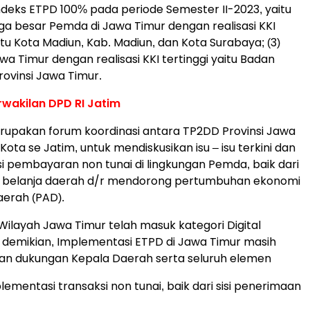
ndeks ETPD 100% pada periode Semester II-2023, yaitu
iga besar Pemda di Jawa Timur dengan realisasi KKI
itu Kota Madiun, Kab. Madiun, dan Kota Surabaya; (3)
a Timur dengan realisasi KKI tertinggi yaitu Badan
vinsi Jawa Timur.
wakilan DPD RI Jatim
rupakan forum koordinasi antara TP2DD Provinsi Jawa
ta se Jatim, untuk mendiskusikan isu – isu terkini dan
i pembayaran non tunai di lingkungan Pemda, baik dari
/ belanja daerah d/r mendorong pertumbuhan ekonomi
aerah (PAD).
 Wilayah Jawa Timur telah masuk kategori Digital
i demikian, Implementasi ETPD di Jawa Timur masih
n dukungan Kepala Daerah serta seluruh elemen
entasi transaksi non tunai, baik dari sisi penerimaan