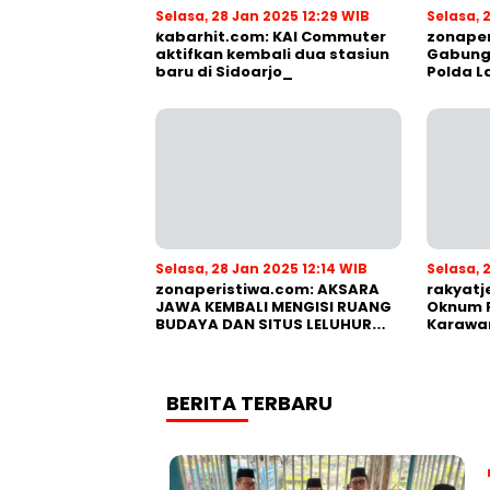
Selasa, 28 Jan 2025 12:29 WIB
Selasa, 
kabarhit.com: KAI Commuter
zonaper
aktifkan kembali dua stasiun
Gabung
baru di Sidoarjo_
Polda 
Peran O
Selasa, 28 Jan 2025 12:14 WIB
Selasa, 
zonaperistiwa.com: AKSARA
rakyatj
JAWA KEMBALI MENGISI RUANG
Oknum 
BUDAYA DAN SITUS LELUHUR
Karawan
NUSANTARA
Pemoho
BERITA TERBARU