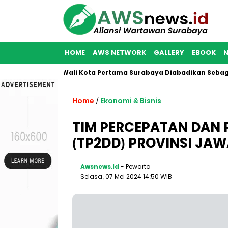
HOME
AWS NETWORK
GALLERY
EBOOK
ulkan Nama Wali Kota Pertama Surabaya Diabadikan Sebagai Nam
Home
Ekonomi & Bisnis
/
TIM PERCEPATAN DAN 
(TP2DD) PROVINSI JA
Awsnews.id
- Pewarta
Selasa, 07 Mei 2024 14:50 WIB