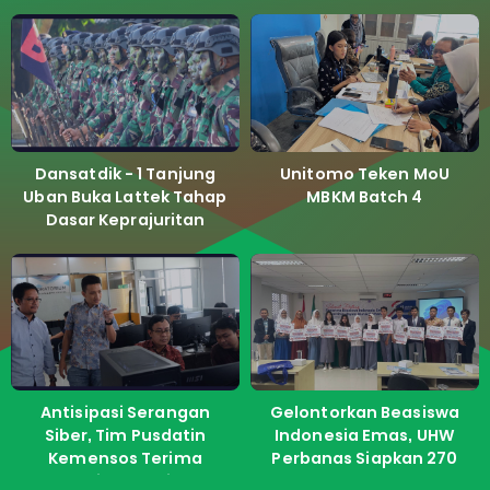
Dansatdik - 1 Tanjung
Unitomo Teken MoU
Uban Buka Lattek Tahap
MBKM Batch 4
Dasar Keprajuritan
Antisipasi Serangan
Gelontorkan Beasiswa
Siber, Tim Pusdatin
Indonesia Emas, UHW
Kemensos Terima
Perbanas Siapkan 270
Pelatihan dari ITS
Kuota Untuk Calon