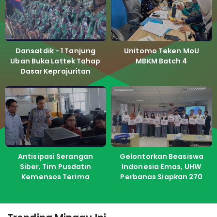
Dansatdik - 1 Tanjung
Unitomo Teken MoU
Uban Buka Lattek Tahap
MBKM Batch 4
Dasar Keprajuritan
Antisipasi Serangan
Gelontorkan Beasiswa
Siber, Tim Pusdatin
Indonesia Emas, UHW
Kemensos Terima
Perbanas Siapkan 270
Pelatihan dari ITS
Kuota Untuk Calon
Mahasiswa Baru