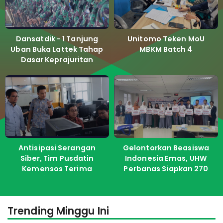
Dansatdik - 1 Tanjung
Unitomo Teken MoU
Uban Buka Lattek Tahap
MBKM Batch 4
Dasar Keprajuritan
Antisipasi Serangan
Gelontorkan Beasiswa
Siber, Tim Pusdatin
Indonesia Emas, UHW
Kemensos Terima
Perbanas Siapkan 270
Pelatihan dari ITS
Kuota Untuk Calon
Mahasiswa Baru
Trending Minggu Ini