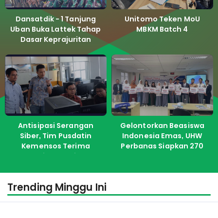
Dansatdik - 1 Tanjung
Unitomo Teken MoU
Uban Buka Lattek Tahap
MBKM Batch 4
Dasar Keprajuritan
Antisipasi Serangan
Gelontorkan Beasiswa
Siber, Tim Pusdatin
Indonesia Emas, UHW
Kemensos Terima
Perbanas Siapkan 270
Pelatihan dari ITS
Kuota Untuk Calon
Mahasiswa Baru
Trending Minggu Ini