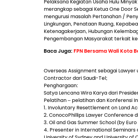
Pelaksana Kegiatan Usaha Hulu Minyak
merangkap sebagai Ketua One Door Se
mengurusi masalah Pertanahan / Penye
Lingkungan, Penataan Ruang, Kepabean
Ketenagakerjaan, Hubungan Kelembag
Pengembangan Masyarakat terkait keg
Baca Juga:
FPN Bersama Wali Kota 
Overseas Assignment sebagai Lawyer 
Contractor dari Saudi-Tel;
Penghargaan:
Satya Lencana Wira Karya dari Presiden
Pelatihan – pelatihan dan Konferensi In
1. Involuntary Resettlement on Land Acq
2. ConocoPhillips Lawyer Conference d
3. Oil and Gas Summer School (by Euro 
4. Presenter in International Seminars 
University of Sydney and University of 