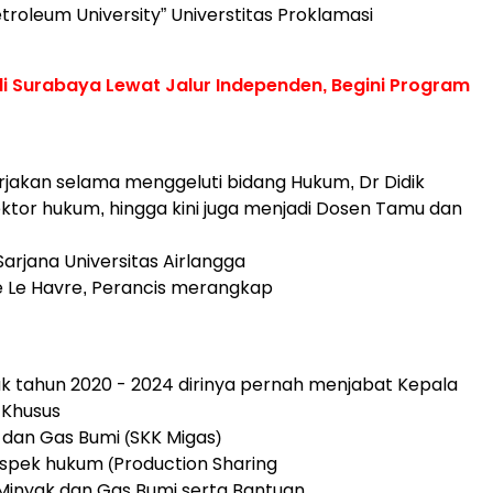
etroleum University” Universtitas Proklamasi
wali Surabaya Lewat Jalur Independen, Begini Program
rjakan selama menggeluti bidang Hukum, Dr Didik
tor hukum, hingga kini juga menjadi Dosen Tamu dan
Sarjana Universitas Airlangga
e Le Havre, Perancis merangkap
k tahun 2020 - 2024 dirinya pernah menjabat Kepala
a Khusus
 dan Gas Bumi (SKK Migas)
pek hukum (Production Sharing
Minyak dan Gas Bumi serta Bantuan