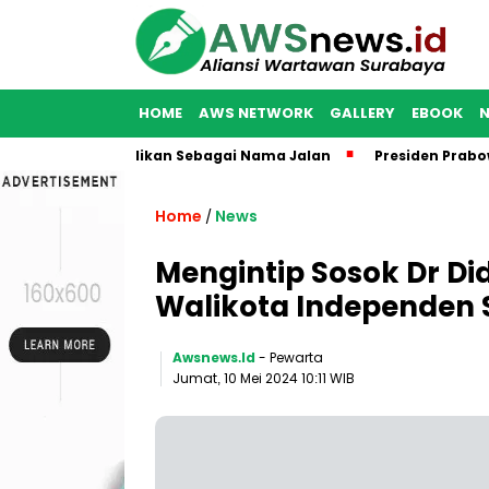
HOME
AWS NETWORK
GALLERY
EBOOK
abaya Diabadikan Sebagai Nama Jalan
Presiden Prabowo Res
Home
News
/
Mengintip Sosok Dr Di
Walikota Independen S
Awsnews.id
- Pewarta
Jumat, 10 Mei 2024 10:11 WIB